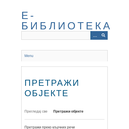
Прескочи
до
Е-
главног
садржаја
БИБЛИОТЕКА
Menu
ПРЕТРАЖИ
ОБЈЕКТЕ
Прегледај све
Претражи објекте
Претражи преко кључних речи