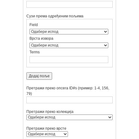
Сузи према одређеним пољима
Number
Поље
Врста
Термини
Search
Field
of
за
претраге
за
Joiner
rows
претрагу
претрагу
in
Врста извора
"Сузи
према
Terms
одређеним
пољима":
1
Додај поље
Претражи преко опсега ID#s (пример: 1-4, 156,
79)
Претражи преко колекција
Претражи преко врсте